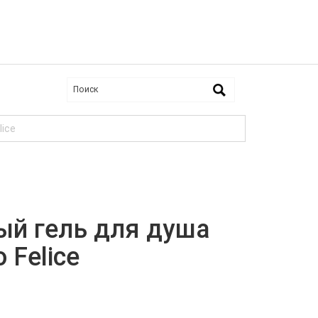
ice
й гель для душа
Felice