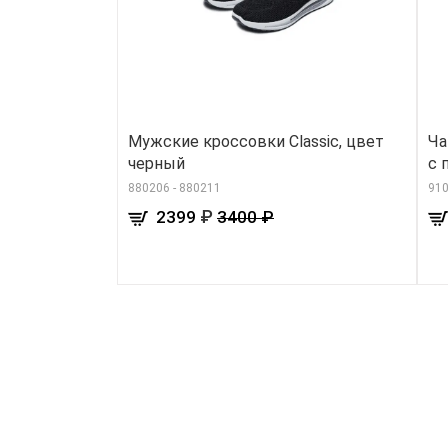
Мужские кроссовки Classic, цвет
Ча
черный
с 
880206 - 880211
91
₽
2399
3400 ₽