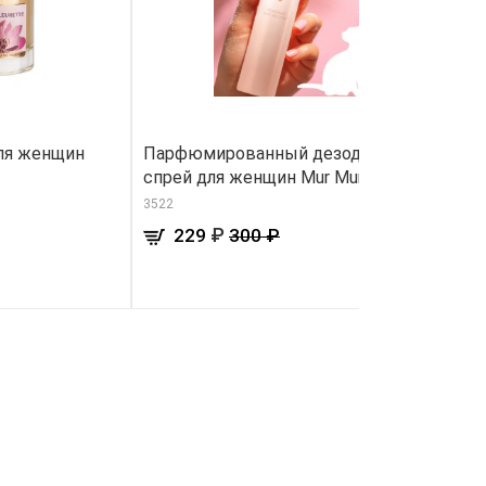
ля женщин
Парфюмированный дезодорант-
Ч
спрей для женщин Mur Mur
м
с
3522
30
₽
229
300 ₽