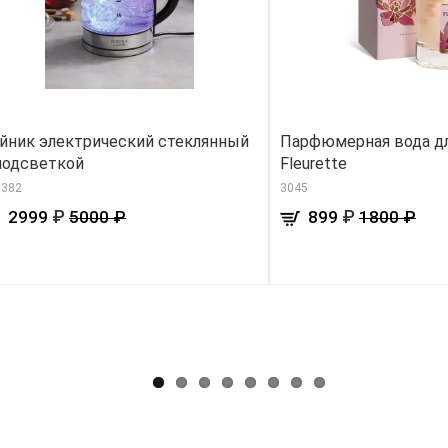
йник электрический стеклянный
Парфюмерная вода д
подсветкой
Fleurette
0382
3045
₽
₽
2999
5000 ₽
899
1800 ₽