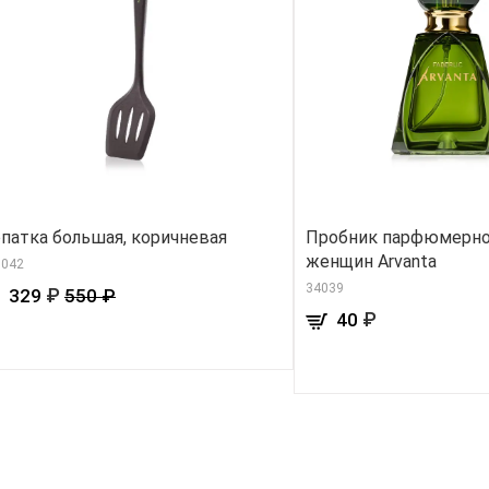
патка большая, коричневая
Пробник парфюмерно
женщин Arvanta
0042
34039
₽
329
550 ₽
₽
40