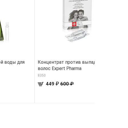
й воды для
Концентрат против выпадения
П
волос Expert Pharma
Vi
8350
32
₽
449
600 ₽