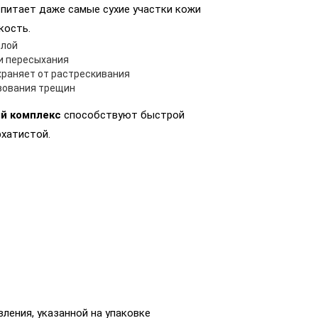
питает даже самые сухие участки кожи
кость.
слой
и пересыхания
храняет от растрескивания
зования трещин
й комплекс
способствуют быстрой
рхатистой.
вления, указанной на упаковке