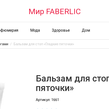
Мир FABERLIC
рфюмерия
Мода
Здоровье
Дом
огами
Бальзам для стоп «Гладкие пяточки»
Бальзам для сто
пяточки»
Артикул: 1661