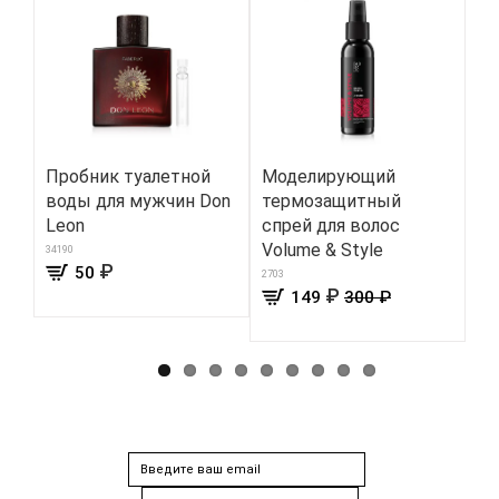
Пробник туалетной
Моделирующий
Па
воды для мужчин Don
термозащитный
дл
Leon
спрей для волос
Ma
Volume & Style
34190
332
₽
50
2703
₽
149
300 ₽