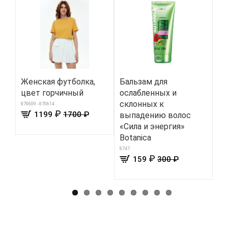
Женская футболка,
Бальзам для
БА
цвет горчичный
ослабленных и
Mo
склонных к
870609 - 870614
158
₽
1199
1700 ₽
выпадению волос
«Сила и энергия»
Botanica
8747
₽
159
300 ₽