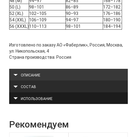
48 (M)
94–97
82–85
168–178
50 (L)
98–101
86–89
172–182
52 (XL)
102–105
90–93
176–186
54 (XXL)
106–109
94–97
180–190
56 (XXXL)
110–113
98–101
184–194
Изготовлено по заказу АО «Фаберлик», Россия, Москва,
ул. Никопольская, 4
Страна производства: Россия
ОПИСАНИЕ
СОСТАВ
ИСПОЛЬЗОВАНИЕ
Рекомендуем