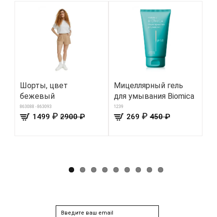
Шорты, цвет
Мицеллярный гель
Ге
бежевый
для умывания Biomica
ул
мы
863088 - 863093
1239
₽
₽
1499
2900 ₽
269
450 ₽
«С
300