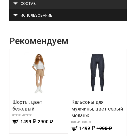
СОСТАВ
ИСПОЛЬЗОВАНИЕ
Рекомендуем
Шорты, цвет
Кальсоны для
Же
бежевый
мужчины, цвет серый
ло
меланж
гр
863088 - 863093
₽
1499
2900 ₽
840046 - 840051
8708
₽
1499
1900 ₽