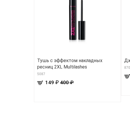
Тушь с эффектом накладных
Дж
ресниц 2XL Multilashes
870
5087
₽
149
400 ₽