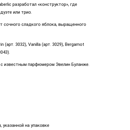
berlic разработал «конструктор», где
дуэте или трио.
т сочного сладкого яблока, выращенного
арт. 3032), Vanilla (арт. 3029), Bergamot
3043).
 с известным парфюмером Эвелин Буланже.
, указанной на упаковке