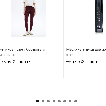
егинсы, цвет бордовый
Масляные духи для ж
408 - 870413
3817
₽
₽
2299
3300 ₽
699
1000 ₽