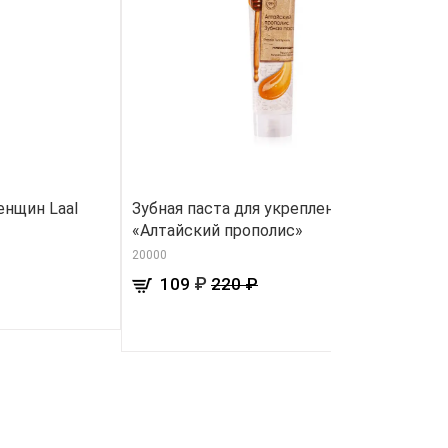
енщин Laal
Зубная паста для укрепления десен
Ж
«Алтайский прополис»
88
20000
₽
109
220 ₽