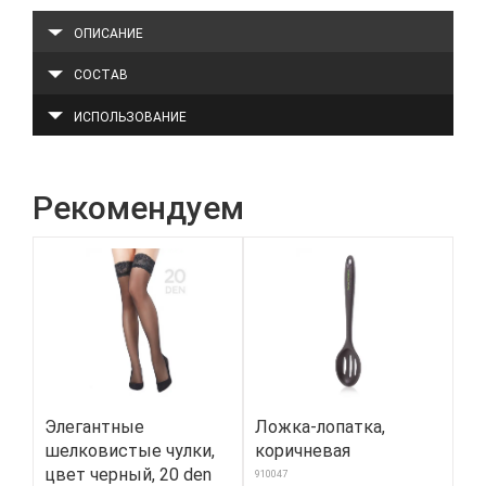
ОПИСАНИЕ
СОСТАВ
ИСПОЛЬЗОВАНИЕ
Рекомендуем
Элегантные
Ложка-лопатка,
Же
шелковистые чулки,
коричневая
цв
цвет черный, 20 den
910047
8800