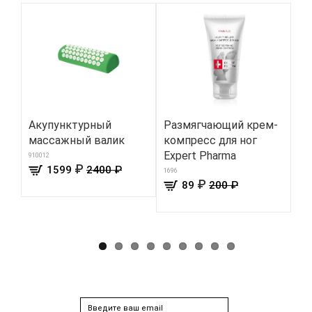
Акупунктурный
Размягчающий крем-
См
массажный валик
компресс для ног
«А
Expert Pharma
910012
157
₽
1599
2400 ₽
1696
₽
89
200 ₽