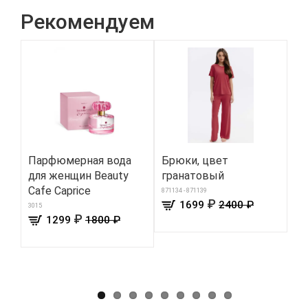
Рекомендуем
Парфюмерная вода
Брюки, цвет
Б
для женщин Beauty
гранатовый
«И
Cafe Caprice
Фо
871134 - 871139
₽
1699
2400 ₽
Fo
3015
₽
1299
1800 ₽
158