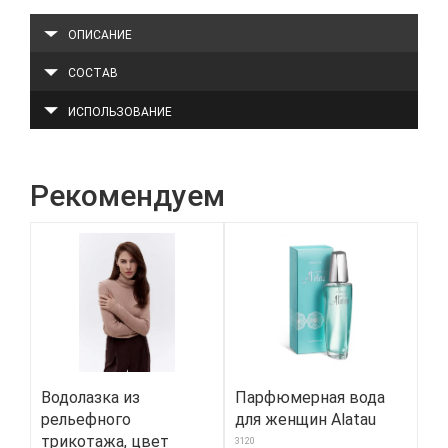
ОПИСАНИЕ
СОСТАВ
ИСПОЛЬЗОВАНИЕ
Рекомендуем
Водолазка из
Парфюмерная вода
Пр
рельефного
для женщин Alatau
по
трикотажа, цвет
ki
3120