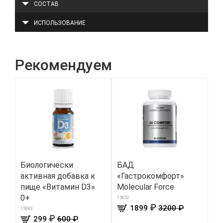
СОСТАВ
ИСПОЛЬЗОВАНИЕ
Рекомендуем
Биологически
БАД
Кр
активная добавка к
«Гастрокомфорт»
пи
пище «Витамин D3»
Molecular Force
«Р
0+
мя
15852
₽
1899
3200 ₽
15883
287
₽
299
600 ₽