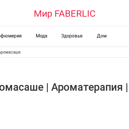
Мир FABERLIC
рфюмерия
Мода
Здоровье
Дом
Аромасаше
омасаше | Ароматерапия 