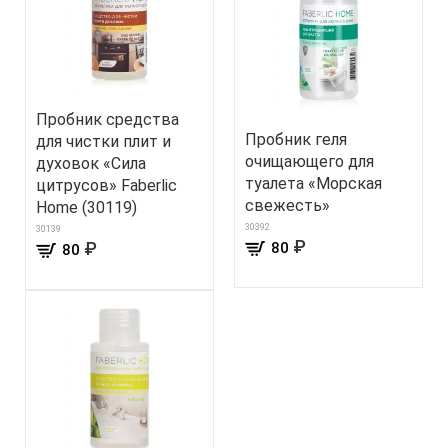
Пробник средства
Пробник геля
для чистки плит и
очищающего для
духовок «Сила
туалета «Морская
цитрусов» Faberlic
свежесть»
Home (30119)
30392
30139
₽
₽
80
80